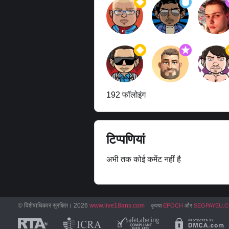
192 फॉलोइंग
टिप्पणियां
अभी तक कोई कमेंट नहीं है
© विशेषाधिकार सुरक्षित। 2026
www.live18ans.com
कृपया
EPOCH
और
SEGPAYEU.