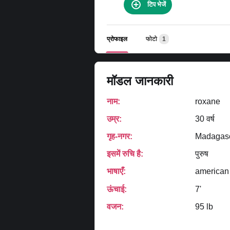
टिप भेजें
प्रोफाइल
फोटो
1
मॉडल जानकारी
नाम:
roxane
उम्र:
30 वर्ष
गृह‑नगर:
Madagasc
इसमें रुचि है:
पुरुष
भाषाएँ:
american
ऊंचाई:
7'
वजन:
95 lb