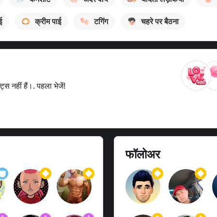
ई
क्रीम पाई
टगिंग
चहरे पर बैठना
स नहीं हैं।. पहला भेजें!
फॉलोअर