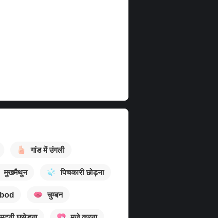
गांड में उंगली
मुखमैथुन
पिचकारी छोड़ना
bod
चुम्बन
मुट्ठी घुसेड़ना
मजे करना