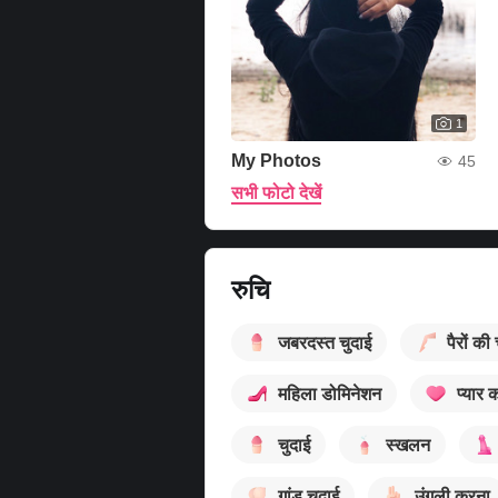
1
My Photos
45
सभी फोटो देखें
रुचि
जबरदस्त चुदाई
पैरों की
महिला डोमिनेशन
प्यार 
चुदाई
स्खलन
गांड चुदाई
उंगली करना