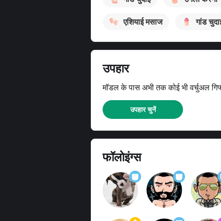
एशियाई मसाज
गांड चुदा
उपहार
मॉडल के पास अभी तक कोई भी वर्चुअल गिफ्ट्
उपहार चुनें
फॉलोइंग्स