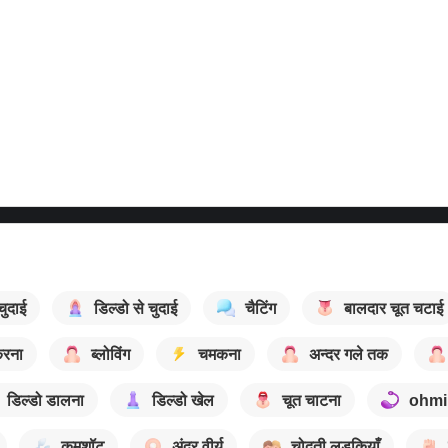
 चुदाई
डिल्डो से चुदाई
चैटिंग
बालदार चूत चटाई
करना
ब्लोविंग
चमकना
अन्दर गले तक
डिल्डो डालना
डिल्डो खेल
चूत चाटना
ohmi
कमशॉट
अंदर वीर्य
चोदती लड़कियाँ