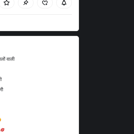
ालों वाली
ी
री