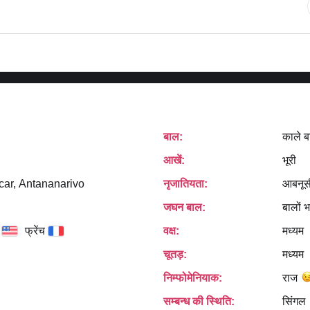
बाल:
काले ब
आखें:
भूरी
ar, Antananarivo
नृजातियता:
आबनूस
जघन बाल:
बालों भ
फ्रेंच
वक्ष:
मध्यम
चूतड़:
मध्यम
निम्फोमेनियाक:
राज
सम्बन्ध की स्थिति:
सिंगल